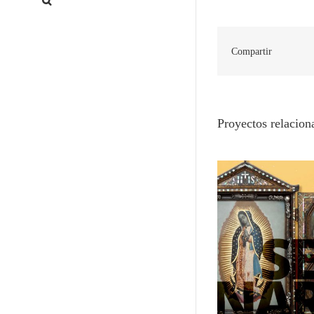
Compartir
Proyectos relacion
La laca japonesa de exportación
Namban: Japó
en el mundo hispano – España y
globa
México –