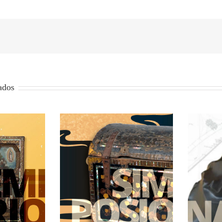
ados
n en la primera
Japón en La Ribera
lización