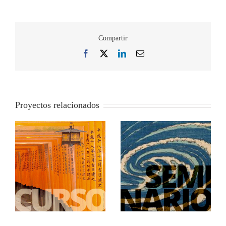
Compartir
Facebook
X
LinkedIn
Correo
electrónico
Proyectos relacionados
Estudio de las
descripciones de la
La mirada oriental en el
naturaleza y el paisaje
arte contemporáneo
japonés en la obra de
español
Baudelaire, Verlaine,
Rimbaud y Félicien
Rops