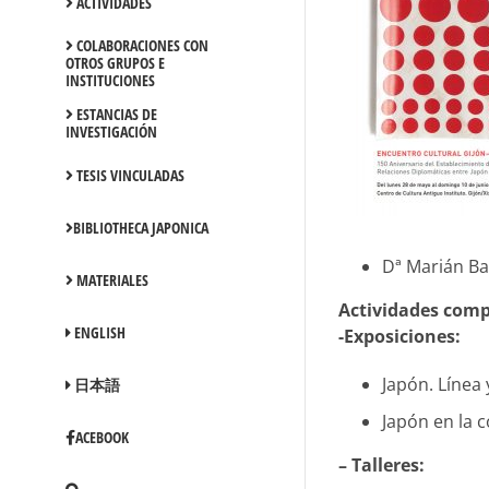
ACTIVIDADES
COLABORACIONES CON
OTROS GRUPOS E
INSTITUCIONES
ESTANCIAS DE
INVESTIGACIÓN
TESIS VINCULADAS
BIBLIOTHECA JAPONICA
Dª Marián Ban
MATERIALES
Actividades com
ENGLISH
-Exposiciones:
Japón. Línea 
日本語
Japón en la 
ACEBOOK
– Talleres: