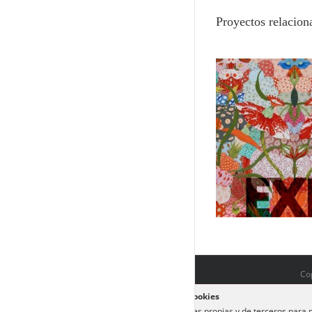
Proyectos relacion
Mari Ito. El jardín de los deseos
Estampa japon
del Japón contemporáneo
mundo
Cop
Política de cookies
Utilizamos cookies propias y de terceros para m