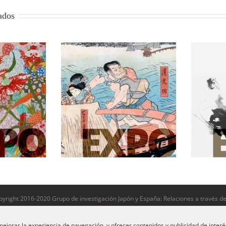
ados
El
esa: Imágenes del
La danza del pincel
e 
 flotante
yright 2016-2020 Grupo de investigación Japón y España: Relaciones a través del
ejorar la experiencia de navegación, y ofrecer contenidos y publicidad de interé