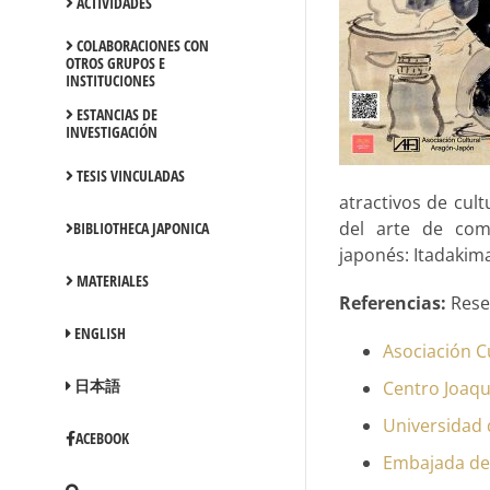
ACTIVIDADES
COLABORACIONES CON
OTROS GRUPOS E
INSTITUCIONES
ESTANCIAS DE
INVESTIGACIÓN
TESIS VINCULADAS
atractivos de cul
del arte de com
BIBLIOTHECA JAPONICA
japonés: Itadakim
MATERIALES
Referencias:
Reseñ
ENGLISH
Asociación C
日本語
Centro Joaqu
Universidad
ACEBOOK
Embajada de