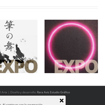
 Principio Asia. China, Japón
India y el arte contemporáneo
en España (1950-2017)
 Arte | Diseño y desarrollo:
Rara Avis Estudio Gráfico
s. Al continuar con la navegación