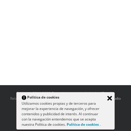
Copyright 2016-2020 Grupo de investigación Japón y España:
Política de cookies
Relaciones a través del Arte | Diseño y desarrollo:
Rara Avis Estudio
Utilizamos cookies propias y de terceros para
Gráfico
mejorar la experiencia de navegación, y ofrecer
contenidos y publicidad de interés. Al continuar
con la navegación entendemos que se acepta
nuestra Política de cookies.
Política de cookies
.