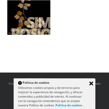
al
la
io
n
Copyright 2016-2020 Grupo de investigación Japón y España:
Política de cookies
Relaciones a través del Arte | Diseño y desarrollo:
Rara Avis Estudio
Utilizamos cookies propias y de terceros para
Gráfico
mejorar la experiencia de navegación, y ofrecer
contenidos y publicidad de interés. Al continuar
con la navegación entendemos que se acepta
nuestra Política de cookies.
Política de cookies
.