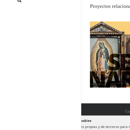
Proyectos relacion
La laca japonesa de exportación
Namban: Japó
en el mundo hispano – España y
globa
México –
Cop
Política de cookies
Utilizamos cookies propias y de terceros para m