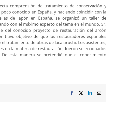
recta comprensión de tratamiento de conservación y
n poco conocido en España, y haciendo coincidir con la
llas de Japón en España, se organizó un taller de
ando con el máximo experto del tema en el mundo, Sr.
le del conocido proyecto de restauración del arcón
ler tiuvo objetivo de que los restauradores españoles
el tratamiento de obras de laca urushi. Los asistentes,
es en la materia de restauración, fueron seleccionados
a. De esta manera se pretendió que el conocimiento
Facebook
X
LinkedIn
Correo
electrón