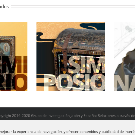
ados
n en la primera
Japón en La Ribera
lización
yright 2016-2020 Grupo de investigación Japón y España: Relaciones a través del
ejorar la experiencia de navegación, y ofrecer contenidos y publicidad de interé