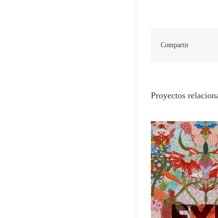
Compartir
Proyectos relacion
Mari Ito. El jardín de los deseos
Estampa japon
del Japón contemporáneo
mundo