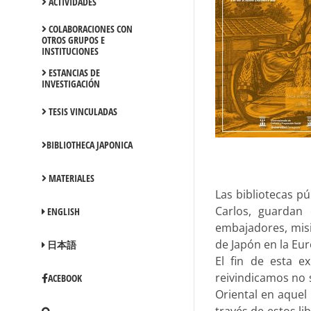
ACTIVIDADES
COLABORACIONES CON
OTROS GRUPOS E
INSTITUCIONES
ESTANCIAS DE
INVESTIGACIÓN
TESIS VINCULADAS
BIBLIOTHECA JAPONICA
MATERIALES
Las bibliotecas pú
Carlos, guardan 
ENGLISH
embajadores, misio
de Japón en la Eu
日本語
El fin de esta e
reivindicamos no s
ACEBOOK
Oriental en aquel 
través de estos li