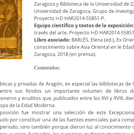
Zaragoza y Biblioteca de la Universidad de 
Universidad de Zaragoza, Grupo de investigac
Proyecto I+D HAR2014-55851-P.
Equipo científico y textos de la exposición
través del arte, Proyecto I+D HAR2014-55851
Libro asociado:
BARLÉS, Elena (ed.), Ex Orie
conocimiento sobre Asia Oriental en le Eda
Zaragoza, 2018 (en prensa).
Contenidos:
blicas y privadas de Aragón, en especial las bibliotecas de
entre sus fondos un importante volumen de libros de 
neros y eruditos que, publicados entre los XVI y XVIII, die
ropa de la Edad Moderna.
xposición fue mostrar una selección de este Excepcional
olo por constituir una de las fuentes esenciales para comp
periodo, sino también porque dieron luz al conocimiento de
bros, a veces ilustrados, los europeos pudieron imaginar y 