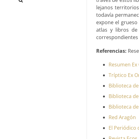
lejanos territorio
todavía permanece
expone el grueso d
atlas y libros d
correspondientes 
Referencias:
Reseñ
Resumen Ex O
Tríptico Ex O
Biblioteca d
Biblioteca d
Biblioteca d
Red Aragón
El Periódico
Revista Ecos