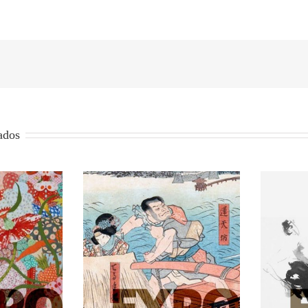
ados
El
esa: Imágenes del
La danza del pincel
e 
 flotante