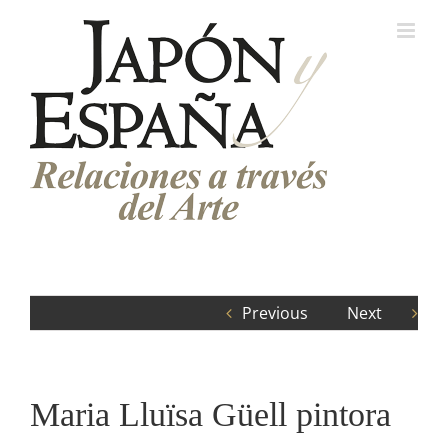
Saltar
al
contenido
Previous
Next
Maria Lluïsa Güell pintora