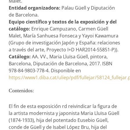
Malet.
Entidad organizadora:
Palau Güell y Diputación
de Barcelona.
Equipo científico y textos de la exposición y del
catálogo:
Enrique Campuzano, Carmen Güell
Malet, María Sanhuesa Fonseca y Yayoi Kawamura
(Grupo de investigación Japón y España: relaciones
a través del arte, Proyecto I+D HAR2014-55851-P)).
Catálogo:
AA. VV., Maria Lluïsa Güell, pintora,
Barcelona, Diputación de Barcelona, 2017. ISBN
978-84-9803-778-4. Disponible en
https://www1.diba.cat/uliep/pdf/fullejar/58124_fullejar.
Contenidos:
El fin de esta exposición rd reivindicar la figura de
la artista modernista y japonista Maria Lluïsa Güell
(1874-1933), hija del potentado Eusebio Güell,
conde de Güell y de Isabel López Bru, hija del