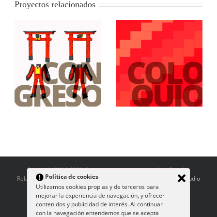
Proyectos relacionados
s
Estudios de Arte y
e
Cultura Iberoamérica
Japón a la vanguardia
es
Japón
Copyright 2016-2020 Grupo de investigación Japón y España:
Política de cookies
Relaciones a través del Arte | Diseño y desarrollo:
Rara Avis Estudio
Utilizamos cookies propias y de terceros para
Gráfico
mejorar la experiencia de navegación, y ofrecer
contenidos y publicidad de interés. Al continuar
con la navegación entendemos que se acepta