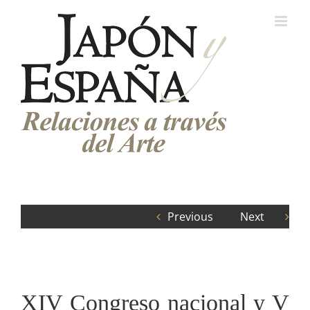
Saltar
al
contenido
Previous
Next
XIV Congreso nacional y V