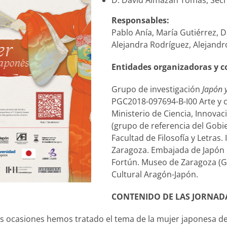
D. David Almazán Tomás, Secr
Responsables:
Pablo Anía, María Gutiérrez, Da
Alejandra Rodríguez, Alejandr
Entidades organizadoras y c
Grupo de investigación
Japón y
PGC2018-097694-B-I00 Arte y cu
Ministerio de Ciencia, Innovac
(grupo de referencia del Gobi
Facultad de Filosofía y Letras
Zaragoza. Embajada de Japón 
Fortún. Museo de Zaragoza (Go
Cultural Aragón-Japón.
CONTENIDO DE LAS JORNAD
ocasiones hemos tratado el tema de la mujer japonesa des