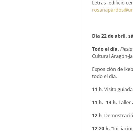
Letras -edificio ce
rosanapardos@un
Día 22 de abril, 
Todo el día.
Fiest
Cultural Aragón-J
Exposición de Ikeb
todo el día.
11 h
. Visita guiad
11 h. -13 h.
Taller
12 h
. Demostració
12:20 h.
“Iniciació