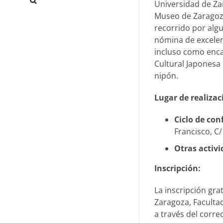
Universidad de Zar
Museo de Zaragoz
recorrido por alg
nómina de excelent
incluso como enca
Cultural Japonesa 
nipón.
Lugar de realizac
Ciclo de con
Francisco, C
Otras activ
Inscripción:
La inscripción gra
Zaragoza, Facultad 
a través del correo