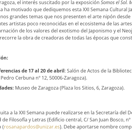
agoza, el interés suscitado por la exposición
Somos el Sol. M
a ha motivado que dediquemos esta XXI Semana Cultural J
unos grandes temas que nos presenten el arte nipón desde 
es artistas poco reconocidas en el ecosistema de las artes
rnación de los valores del exotismo del Japonismo y el Neo
recorre la obra de creadoras de todas las épocas que const
ión:
ferencias de 17 al 20 de abril
: Salón de Actos de la Biblio
/ Pedro Cerbuna nº 12, 50006-Zaragoza).
idades:
Museo de Zaragoza (Plaza los Sitios, 6, Zaragoza).
tuita a la XXI Semana puede realizarse en la Secretaría del 
de Filosofía y Letras (Edificio central, C/ San Juan Bosco, nº 
 (
rosanapardos@unizar.es
). Debe aportarse nombre comple