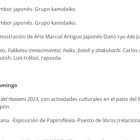
mbor japonés. Grupo kamidaiko.
mbor japonés. Grupo kamidaiko.
ostración de Arte Marcial Antiguo Japonés Daito-ryu Aiki Ju
ulo,
Fukkatsu (renacimiento): haiku ,butoh y shakuhachi.
Carlos 
utoh. Luis trébol, rapsoda.
domingo
a del Hanami 2023
, con actividades culturales en el patio d
apón.
ana. -Exposición de Papiroflexia.-Puesto de libros (relacion