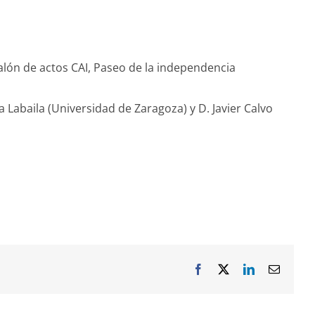
Salón de actos CAI, Paseo de la independencia
a Labaila (Universidad de Zaragoza) y D. Javier Calvo
Facebook
X
LinkedIn
Correo
electrón