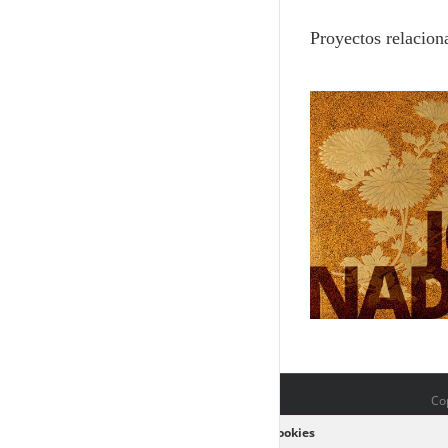
Proyectos relacion
Tesoros de Japón en el Museo de
Namban: Japó
Zaragoza
globa
Cop
Política de cookies