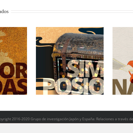
ados
n en la primera
La mujer y el arte japonés
La
lización
yright 2016-2020 Grupo de investigación Japón y España: Relaciones a través del