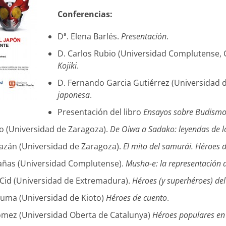
Conferencias:
Dª. Elena Barlés.
Presentación
.
D. Carlos Rubio (Universidad Complutense, CE
Kojiki
.
D. Fernando Garcia Gutiérrez (Universidad d
japonesa
.
Presentación del libro
Ensayos sobre Budismo 
vo (Universidad de Zaragoza).
De Oiwa a Sadako: leyendas de lo
azán (Universidad de Zaragoza).
El mito del samurái. Héroes 
bañas (Universidad Complutense).
Musha-e: la representación 
Cid (Universidad de Extremadura).
Héroes (y superhéroes) del
zuma (Universidad de Kioto)
Héroes de cuento
.
ómez (Universidad Oberta de Catalunya)
Héroes populares en 