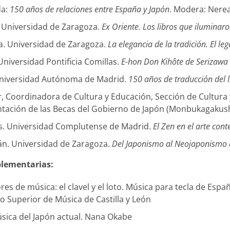
da:
150 años de relaciones entre España y Japón
. Modera: Nerea
. Universidad de Zaragoza.
Ex Oriente. Los libros que iluminar
a. Universidad de Zaragoza.
La elegancia de la tradición. El 
 Universidad Pontificia Comillas.
E-hon Don Kihôte de Serizawa K
Universidad Autónoma de Madrid.
150 años de traducción del 
, Coordinadora de Cultura y Educación, Sección de Cultura
ntación de las Becas del Gobierno de Japón (Monbukagakush
s. Universidad Complutense de Madrid.
El Zen en el arte co
n. Universidad de Zaragoza.
Del Japonismo al Neojaponismo
plementarias:
res de música: el clavel y el loto. Música para tecla de Espa
o Superior de Música de Castilla y León
sica del Japón actual. Nana Okabe