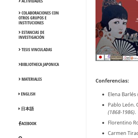
ACTIVIDADES
COLABORACIONES CON
OTROS GRUPOS E
INSTITUCIONES
ESTANCIAS DE
INVESTIGACIÓN
TESIS VINCULADAS
BIBLIOTHECA JAPONICA
MATERIALES
Conferencias:
Elena Barlés
ENGLISH
Pablo León. 
日本語
(1868-1986)
.
Florentino R
ACEBOOK
Carmen Tirad