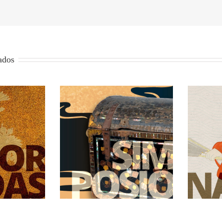
ados
n en la primera
La mujer y el arte japonés
La
lización