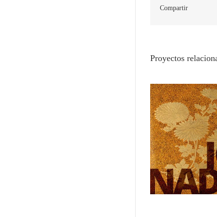
Compartir
Proyectos relacion
Tesoros de Japón en el Museo de
Namban: Japó
Zaragoza
globa