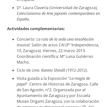
Dª. Laura Clavería (Universidad de Zaragoza),
Coleccionismo de Arte japonés contemporáneo en
España
.
Actividades complementarias:
Concierto:
La ruta de la seda una ensoñación
musical
. Salón de actos CAI (Pº Independencia,
10, Zaragoza). Viernes, 22 marzo 2013.
Coordinación científica: Mª Luisa Gutiérrez
Macho.
Ciclo de cine:
Kaneto Shindô (1912-2012)
.
Visita guiada a la Exposición “
La magia de
papel
“. Centro de Historias de Zaragoza. Calle
de San Agustín, nº2. Organizada por el
Ayuntamiento de Zaragoza y por Escuela
Museo Origami Zaragoza, con la colaboración
de empresa multinacional japonesa JTI, del