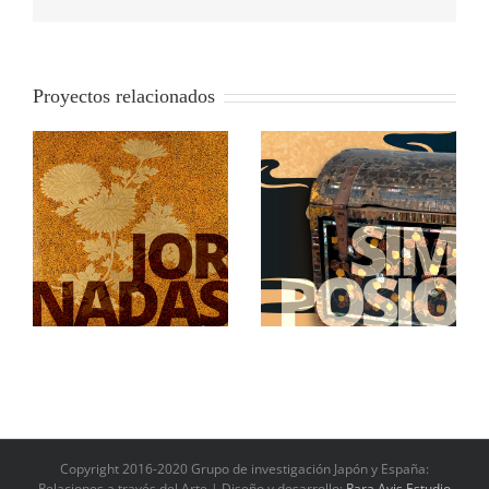
electrónico
Proyectos relacionados
l
Namban: Japón en la
La mujer y el arte
primera globalización
japonés
Copyright 2016-2020 Grupo de investigación Japón y España:
Relaciones a través del Arte | Diseño y desarrollo:
Rara Avis Estudio